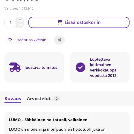
Veroton: 1 313,94€
Lisää ostoskoriin
Lisää suosikkeihin
Luotettava
kotimainen
Juostava toimitus
verkkokauppa
vuodesta 2012
Kuvaus
Arvostelut
0
LUMO – Sähköinen hoitotuoli, valkoinen
LUMO on moderni ja monipuolinen hoitotuoli, joka on