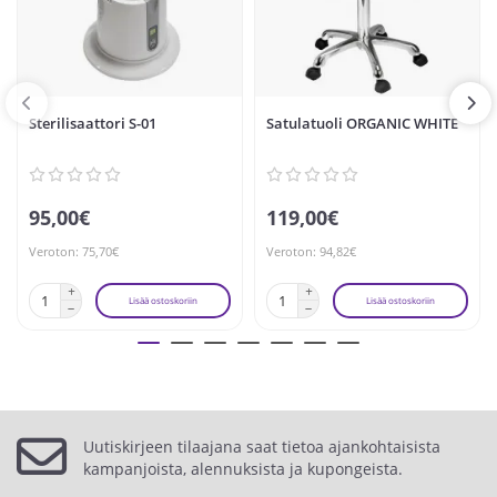
Mitat makuuasennossa (päänsijan kanssa): 62 × 200 cm
Korkeus: 67–89 cm
Paketin koko: 170 × 65 × 71 cm
Teho: 200 W
Jännite: 220–230 V, 50 Hz
Sterilisaattori S-01
Satulatuoli ORGANIC WHITE
Pakkaus sisältää:
tuoli jalustalla
2 käsinojaa
95,00€
119,00€
päänsija
Veroton: 75,70€
Veroton: 94,82€
kaukosäädin
takuu
Lisää ostoskoriin
Lisää ostoskoriin
LUMO-hoitotuoli on täydellinen valinta, kun etsit sähköistä
hoitotuolia, joka yhdistää mukavuuden, tyylin ja
toiminnallisuuden.
Uutiskirjeen tilaajana saat tietoa ajankohtaisista
kampanjoista, alennuksista ja kupongeista.