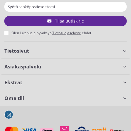
Tilaa uutiskirje
Olen lukenut ja hyväksyn
Tietosuojaseloste
ehdot
Tietosivut
Asiakaspalvelu
Ekstrat
Oma tili