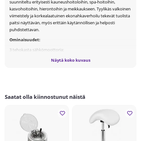
suunniteltu erityisesti kauneushoitoloihin, spa-hoitoihin,
kasvohoitoihin, hierontoihin ja meikkaukseen. Tyylikäs valkoinen
viimeistely ja korkealaatuinen ekonahkaverhoilu tekevät tuolista
paitsi näyttävän, myös erittäin käytännöllisen ja helposti
puhdistettavan.
Ominaisuudet:
3 tehokasta sähkömoottoria:
✔️ korkeuden säätö
Näytä koko kuvaus
✔️ jalkatuen säätö
✔️ selkänojan säätö
Täysi kaukosäätimen ohjaus helpottaa työskentelyä.
Irrotettavat käsinojat puuviimeistelyllä.
Saatat olla kiinnostunut näistä
Päänsijassa oleva hengitysaukko tekee tuolista täydellisen myös
hierontaan.
Verhoilu kestävää, helposti puhdistettavaa ekonahkaa, joka
täyttää EU-vaatimukset.
Tekniset tiedot: