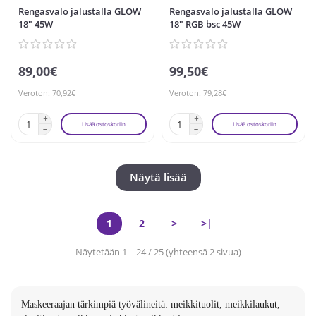
Rengasvalo jalustalla GLOW
Rengasvalo jalustalla GLOW
18" 45W
18" RGB bsc 45W
89,00€
99,50€
Veroton: 70,92€
Veroton: 79,28€
Lisää ostoskoriin
Lisää ostoskoriin
Näytä lisää
1
2
>
>|
Näytetään 1 – 24 / 25 (yhteensä 2 sivua)
Maskeeraajan tärkimpiä työvälineitä: meikkituolit, meikkilaukut,