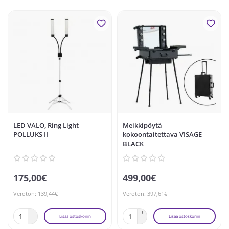
LED VALO, Ring Light
Meikkipöytä
POLLUKS II
kokoontaitettava VISAGE
BLACK
175,00€
499,00€
Veroton: 139,44€
Veroton: 397,61€
Lisää ostoskoriin
Lisää ostoskoriin