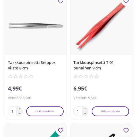
Tarkkuuspinsetti Snippex
Tarkkuuspinsetti T-01
viisto 8 cm
punainen 9 cm
4,99€
6,95€
Veroton: 3,98€
Veroton: 5,54€
Lisää ostoskoriin
Lisää ostoskoriin