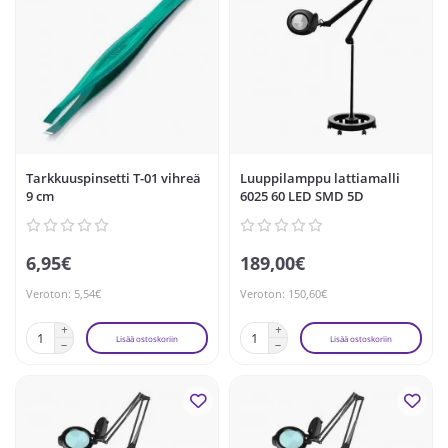
Tarkkuuspinsetti T-01 vihreä
Luuppilamppu lattiamalli
9 cm
6025 60 LED SMD 5D
6,95€
189,00€
Veroton: 5,54€
Veroton: 150,60€
Lisää ostoskoriin
Lisää ostoskoriin