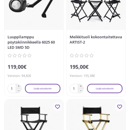
Luuppilamppu
Meikkituoli kokoontaitettava
pöytäkiinnikkeellä 6025 60
ARTIST-2
LED SMD 5D
119,00€
195,00€
Veroton: 94,82€
Veroton: 155,38€
Lisää ostoskoriin
Lisää ostoskoriin