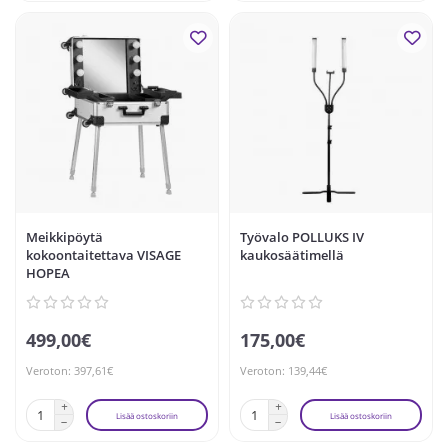
Meikkipöytä
Työvalo POLLUKS IV
kokoontaitettava VISAGE
kaukosäätimellä
HOPEA
499,00€
175,00€
Veroton: 397,61€
Veroton: 139,44€
Lisää ostoskoriin
Lisää ostoskoriin