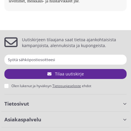
siveltimet, meikkaus- ja hiustarvikkeet jne.
Uutiskirjeen tilaajana saat tietoa ajankohtaisista
kampanjoista, alennuksista ja kupongeista.
Tilaa uutiskirje
Olen lukenut ja hyväksyn
Tietosuojaseloste
ehdot
Tietosivut
Asiakaspalvelu