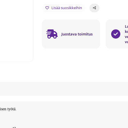
Lisää suosikkeihin
L
k
Juostava toimitus
v
v
sen työtä.