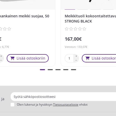
kankainen meikki suojaa, 50
Meikkituoli kokoontaitettav
STRONG BLACK
€
167,00€
: 6,77€
Veroton: 133,07€
Lisää ostoskoriin
Lisää ostoskor
 ja
Olen lukenut ja hyväksyn
Tietosuojaseloste
ehdot