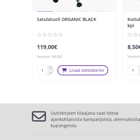
Satulatuoli ORGANIC BLACK
Kuitu
kpl
119,00€
8,50
Veroton: 94,82€
Veroton
Lisää ostoskoriin
Uutiskirjeen tilaajana saat tietoa
ajankohtaisista kampanjoista, alennuksista
kupongeista.