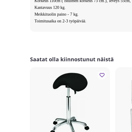
Korkeus 110cm ( istuimen korkeus 73 cm.), leveys 55cm,
Kantavuus 120 kg.
Meikkituolin paino - 7 kg.
Toimitusaika on 2-3 työpäivää.
Saatat olla kiinnostunut näistä