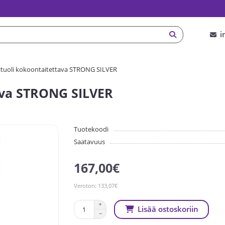
i
ituoli kokoontaitettava STRONG SILVER
ava STRONG SILVER
Tuotekoodi
Saatavuus
167,00€
Veroton: 133,07€
Lisää ostoskoriin