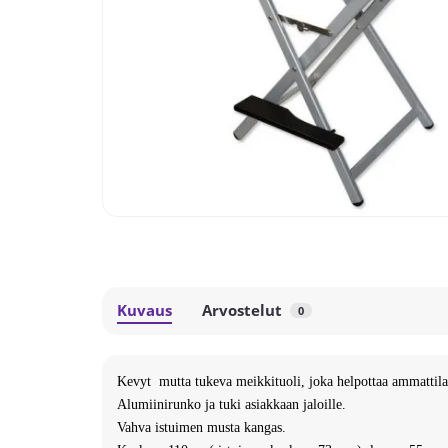
Kuvaus
Arvostelut
0
Kevyt mutta tukeva meikkituoli, joka helpottaa ammattilai
Alumiinirunko ja tuki asiakkaan jaloille.
Vahva istuimen musta kangas.