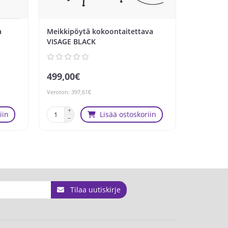
a
Meikkipöytä kokoontaitettava
Meikkituo
VISAGE BLACK
ARTIST-2
499,00€
195,00€
Veroton: 397,61€
Veroton: 155
iin
Lisää ostoskoriin
Tilaa uutiskirje