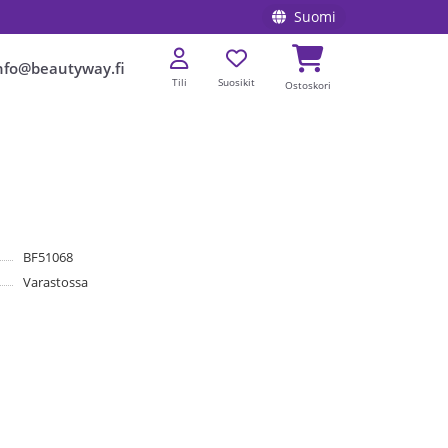
Suomi
nfo@beautyway.fi
Tili
Suosikit
Ostoskori
BF51068
Varastossa