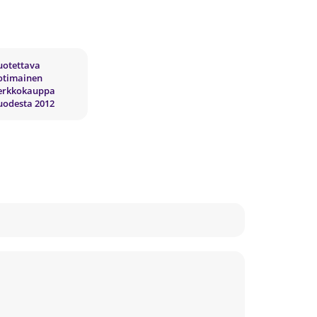
uotettava
otimainen
erkkokauppa
uodesta 2012