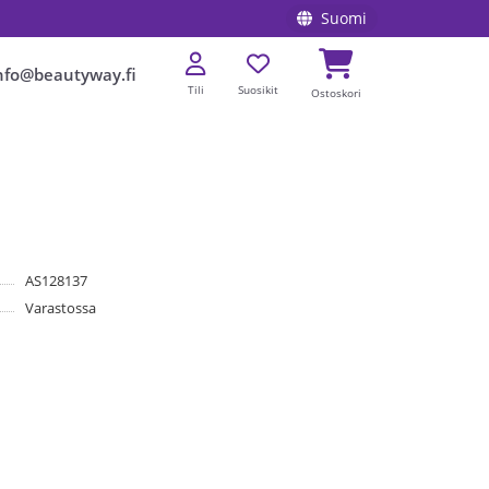
Suomi
nfo@beautyway.fi
Tili
Suosikit
Ostoskori
AS128137
Varastossa