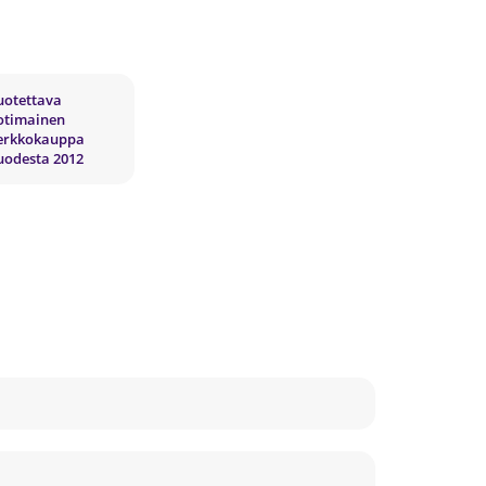
uotettava
otimainen
erkkokauppa
uodesta 2012