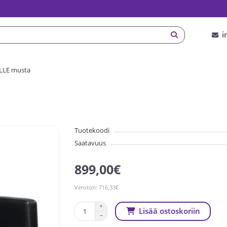
i
LLE musta
Tuotekoodi
Saatavuus
899,00€
Veroton: 716,33€
Lisää ostoskoriin