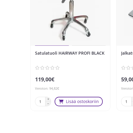
Satulatuoli HAIRWAY PROFI BLACK
Jalkat
119,00€
59,0
Veroton: 94,82€
Veroton
Lisää ostoskoriin