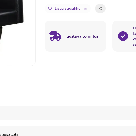
Lisää suosikkeihin
L
k
Juostava toimitus
v
v
sisustusta.