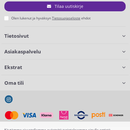
Tilaa uutiskirje
Olen lukenut ja hyväksyn
Tietosuojaseloste
ehdot
Tietosivut
Asiakaspalvelu
Ekstrat
Oma tili
Käytämme sivustollamme evästeitä tarjotaksemme sinulle entistä