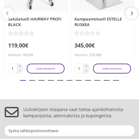
Satulatuoli HAIRWAY PROFI
Kampaamotuoli ESTELLE
BLACK
RUSKEA
119,00€
345,00€
Veroton: 94,82€
Veroton: 274,90€
Lisää ostoskoriin
Lisää ostoskoriin
Uutiskirjeen tilaajana saat tietoa ajankohtaisista
kampanjoista, alennuksista ja kupongeista.