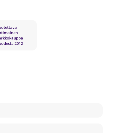
uotettava
otimainen
erkkokauppa
uodesta 2012