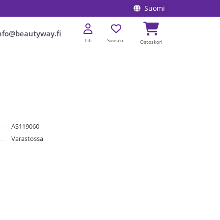
Suomi
nfo@beautyway.fi
Tili
Suosikit
Ostoskori
AS119060
Varastossa