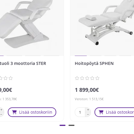
tuoli 3 moottoria STER
Hoitopöytä SPHEN
9,00€
1 899,00€
: 1 353,78€
Veroton: 1 513,15€
Lisää ostoskoriin
Lisää ostoskor