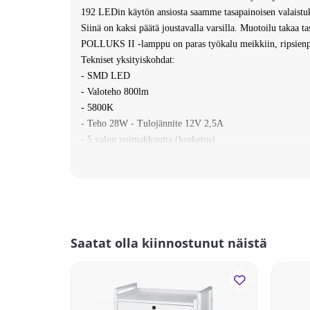
192 LEDin käytön ansiosta saamme tasapainoisen valaistu
Siinä on kaksi päätä joustavalla varsilla. Muotoilu takaa ta
POLLUKS II -lamppu on paras työkalu meikkiin, ripsienp
Tekniset yksityiskohdat:
- SMD LED
- Valoteho 800lm
- 5800K
- Teho 28W - Tulojännite 12V 2,5A
- 5 valon voimakkuutta (kosketus)
- Käyttöikä jopa 50 000 tuntia.
- Nettopaino 2 kg
- Jalustan säätö 70cm - 160cm
Pakkaus sisältää:
- Kaksivartinen LED-lamppu
- Nelikätinen kolmijalka
Saatat olla kiinnostunut näistä
- Laturi
- Pakkauksen mitat 72x19x11cm
Toimitusaika 5-7 päivää.