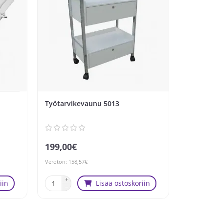
Työtarvikevaunu 5013
Hoitotuol
Beauty
199,00€
2 199,0
Veroton: 158,57€
Veroton: 1 7
iin
Lisää ostoskoriin