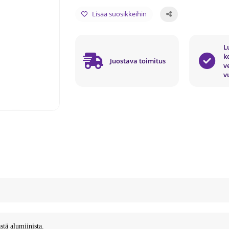
Lisää suosikkeihin
L
k
Juostava toimitus
v
v
stä alumiinista.