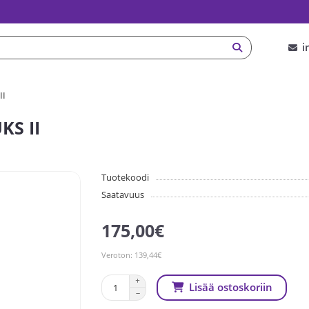
i
II
KS II
Tuotekoodi
Saatavuus
175,00€
Veroton: 139,44€
Lisää ostoskoriin