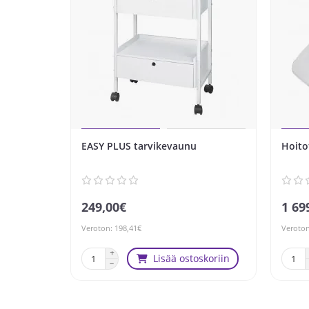
EASY PLUS tarvikevaunu
Hoito
249,00€
1 69
Veroton: 198,41€
Veroton
Lisää ostoskoriin