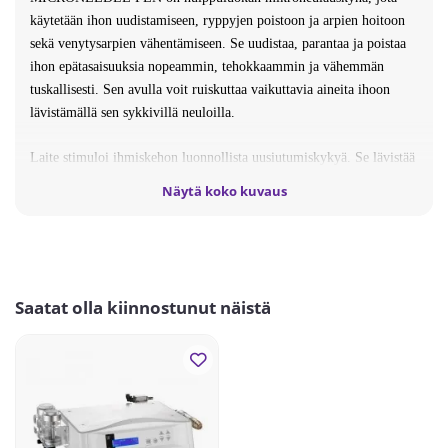
käytetään ihon uudistamiseen, ryppyjen poistoon ja arpien hoitoon
sekä venytysarpien vähentämiseen. Se uudistaa, parantaa ja poistaa
ihon epätasaisuuksia nopeammin, tehokkaammin ja vähemmän
tuskallisesti. Sen avulla voit ruiskuttaa vaikuttavia aineita ihoon
lävistämällä sen sykkivillä neuloilla.
Laite stimuloi ihmiskehon luonnollista uusiutumiskykyä. Se lävistää
ihon hallitusti, mikä laukaisee siinä itseuudistumisprosesseja, ts.
Näytä koko kuvaus
kollageenin ja elastiinin lisääntyminen. Sen mikroneulat tunkeutuvat
2,0 mm:n syvyyteen, mikä edelleen helpottaa aktiivisten aineiden
imeytymistä ihoon. Tämän seurauksena iho saa takaisin terveen ja
nuorekkaan ulkonäön uskomattomalla nopeudella.
Todistettu vaikutus on:
Saatat olla kiinnostunut näistä
- ryppyjen tasoitus
- ihon uusiutuminen
- aknen arpien vähentäminen - eliminointi
venytysmerkit - vähentäminen
arvet (ihon epätasaisuuksien vähentäminen)
- huokosten kapeneminen