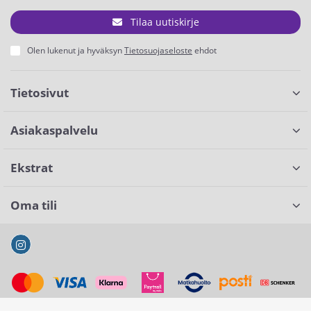
Tilaa uutiskirje
Olen lukenut ja hyväksyn
Tietosuojaseloste
ehdot
Tietosivut
Asiakaspalvelu
Ekstrat
Oma tili