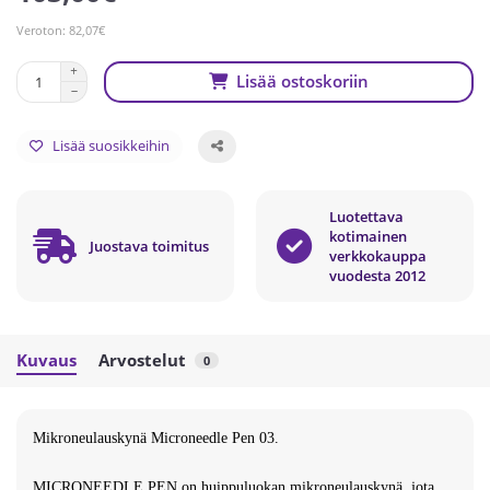
Veroton: 82,07€
Lisää ostoskoriin
Lisää suosikkeihin
Luotettava
kotimainen
Juostava toimitus
verkkokauppa
vuodesta 2012
Kuvaus
Arvostelut
0
Mikroneulauskynä Microneedle Pen 03
.
MICRONEEDLE PEN on huippuluokan mikroneulauskynä, jota