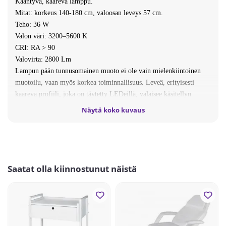
Kääntyvä, kaareva lamppu.
Mitat: korkeus 140-180 cm, valoosan leveys 57 cm.
Teho: 36 W
Valon väri: 3200–5600 K
CRI: RA > 90
Valovirta: 2800 Lm
Lampun pään tunnusomainen muoto ei ole vain mielenkiintoinen
muotoilu, vaan myös korkea toiminnallisuus. Leveä, erityisesti
kaareva profiili, joka on täytetty LEDeillä, valaisee käsitellyn
alueen varjottomasti ja takaa mukavuuden palveluita suoritettaessa.
Näytä koko kuvaus
Valonlaatu on erittäin hyvä.
Suosituin valaisin kauneusalan ammattilaisilla.
Väri: valkoinen (saatavilla myös mustana)
Toimitusaika: 5-6 työpäivää
Saatat olla kiinnostunut näistä