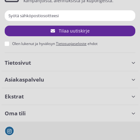
kampanjoista, alennuksista ja kupongeista.
Tilaa uutiskirje
Olen lukenut ja hyväksyn
Tietosuojaseloste
ehdot
Tietosivut
Asiakaspalvelu
Ekstrat
Oma tili