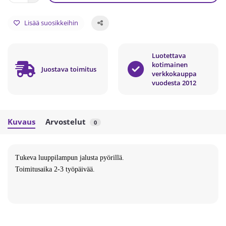
Lisää suosikkeihin
Luotettava
kotimainen
Juostava toimitus
verkkokauppa
vuodesta 2012
Kuvaus
Arvostelut
0
Tukeva luuppilampun jalusta pyörillä.
Toimitusaika 2-3 työpäivää.