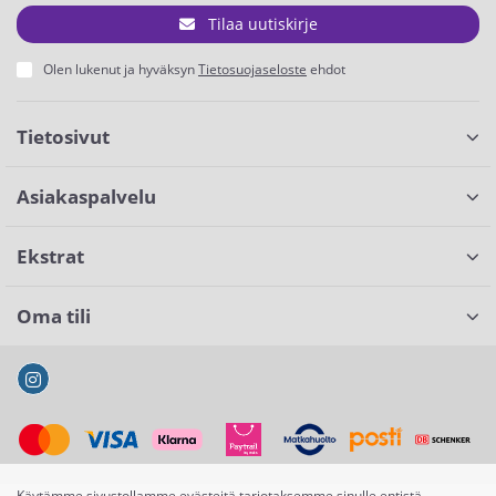
Tilaa uutiskirje
Olen lukenut ja hyväksyn
Tietosuojaseloste
ehdot
Tietosivut
Asiakaspalvelu
Ekstrat
Oma tili
Käytämme sivustollamme evästeitä tarjotaksemme sinulle entistä