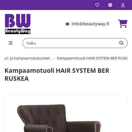
info@beautyway.fi
rturi- ja kampaamokalusteet
Kampaamotuoli HAIR SYSTEM BER RUSKEA
Kampaamotuoli HAIR SYSTEM BER
RUSKEA