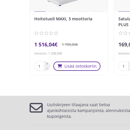
Hoitotuoli MAXI, 3 moottoria
Satul
PLUS
1 516,04€
169,
1 709,00€
Veroton: 1 208,00€
Veroton
Lisää ostoskoriin
Uutiskirjeen tilaajana saat tietoa
ajankohtaisista kampanjoista, alennuksista
kupongeista.