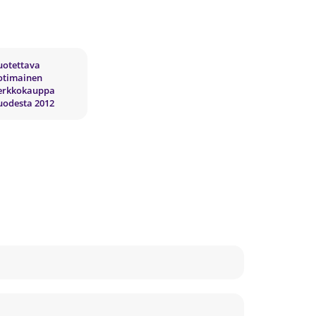
uotettava
otimainen
erkkokauppa
uodesta 2012