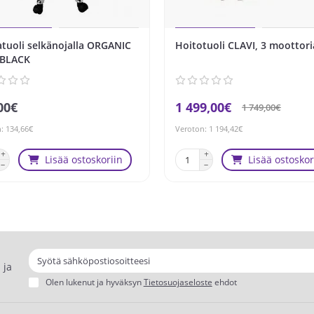
atuoli selkänojalla ORGANIC
Hoitotuoli CLAVI, 3 moottori
 BLACK
00€
1 499,00€
1 749,00€
: 134,66€
Veroton: 1 194,42€
Lisää ostoskoriin
Lisää ostoskor
 ja
Olen lukenut ja hyväksyn
Tietosuojaseloste
ehdot