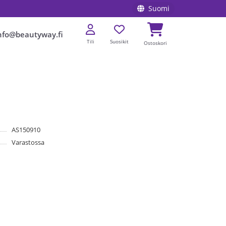
Suomi
nfo@beautyway.fi
Tili
Suosikit
Ostoskori
AS150910
Varastossa