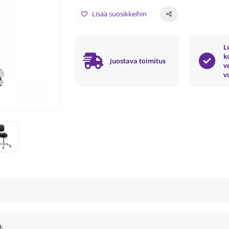
Lisää suosikkeihin
L
k
Juostava toimitus
v
v
a.