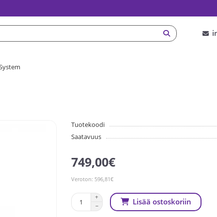
i
r System
Tuotekoodi
Saatavuus
749,00€
Veroton: 596,81€
Lisää ostoskoriin