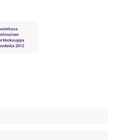
uotettava
otimainen
erkkokauppa
uodesta 2012