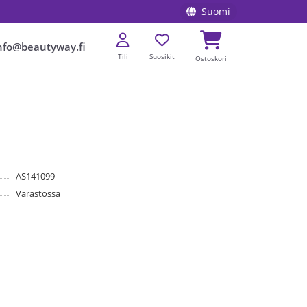
Suomi
nfo@beautyway.fi
Tili
Suosikit
Ostoskori
AS141099
Varastossa