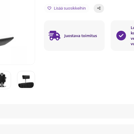
Lisää suosikkeihin
L
k
Juostava toimitus
v
v