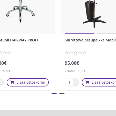
atuoli HAIRWAY PROFI
Siirrettävä pesupaikka Mobil
00€
95,00€
: 94,82€
Veroton: 75,70€
Lisää ostoskoriin
Lisää ostoskor