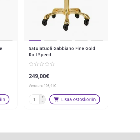
e
Satulatuoli Gabbiano Fine Gold
Satulatuo
Roll Speed
Roll Spee
249,00€
219,00€
Veroton: 198,41€
Veroton: 174
iin
Lisää ostoskoriin