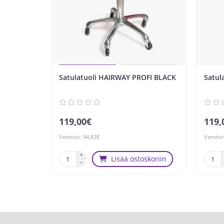
Satulatuoli HAIRWAY PROFI BLACK
Satul
119,00€
119,
Veroton: 94,82€
Veroton
Lisää ostoskoriin