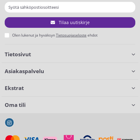
Tilaa uutiskirje
Olen lukenut ja hyväksyn
Tietosuojaseloste
ehdot
Tietosivut
Asiakaspalvelu
Ekstrat
Oma tili