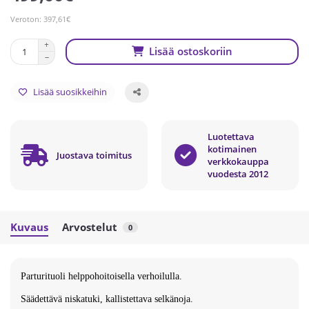
Veroton: 397,61€
Lisää ostoskoriin
Lisää suosikkeihin
Luotettava
kotimainen
Juostava toimitus
verkkokauppa
vuodesta 2012
Kuvaus
Arvostelut
0
Parturituoli helppohoitoisella verhoilulla.
Säädettävä niskatuki, kallistettava selkänoja.