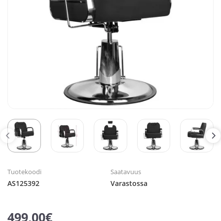
Tuotekoodi
Saatavuus
AS125392
Varastossa
499,00€