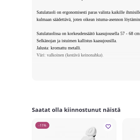
Satulatuoli on ergonomisesti paras valinta kaikille ihmisi
kulmaan säädettävä, joten oikean istuma-asennon löytämine
Satulatuolissa on korkeudensäätö kaasujousella 57 - 68 cm
Selkänojan ja istuimen kallistus kaasujousilla.
Jalusta: kromattu metalli.
Väri: valkoinen (kestävä keinonahka).
Satulatuolit toimitetaan osina. Helppo koota!
Mitat pakkauksessa: 49,5 x 22 x 49,5 cm.
Paino: 7 Kg.
Toimitusaika: 2-3 arkipäivää.
Saatat olla kiinnostunut näistä
-11%