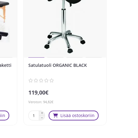
aketti
Satulatuoli ORGANIC BLACK
Satulatuo
PLUS BL
119,00€
169,00€
Veroton: 94,82€
Veroton: 134
iin
Lisää ostoskoriin