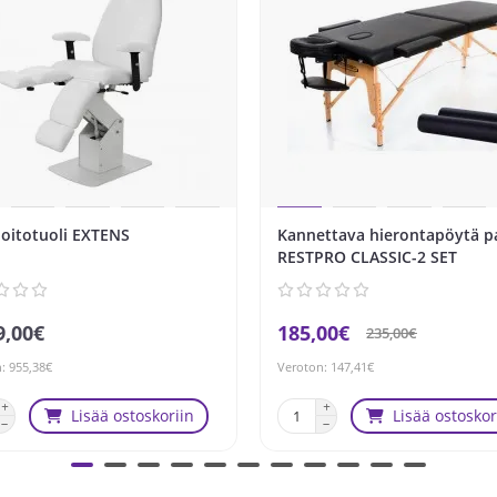
hoitotuoli EXTENS
Kannettava hierontapöytä p
RESTPRO CLASSIC-2 SET
9,00€
185,00€
235,00€
: 955,38€
Veroton: 147,41€
Lisää ostoskoriin
Lisää ostoskor