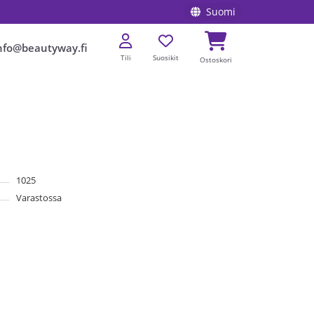
Suomi
nfo@beautyway.fi
Tili
Suosikit
Ostoskori
1025
Varastossa