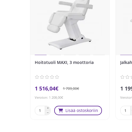
Hoitotuoli MAXI, 3 moottoria
Jalka
1 516,04€
1 19
1 709,00€
Veroton: 1 208,00€
Veroton
Lisää ostoskoriin