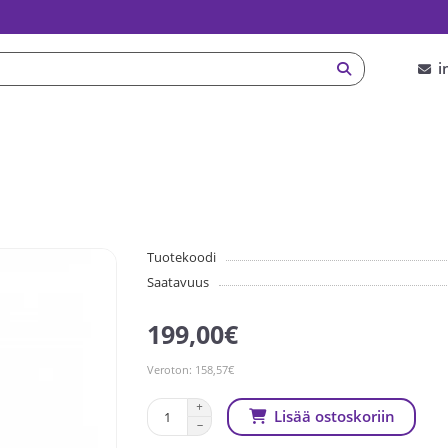
i
Tuotekoodi
Saatavuus
199,00€
Veroton: 158,57€
Lisää ostoskoriin