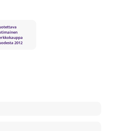
uotettava
otimainen
erkkokauppa
uodesta 2012