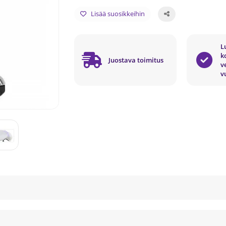
Lisää suosikkeihin
L
k
Juostava toimitus
v
v