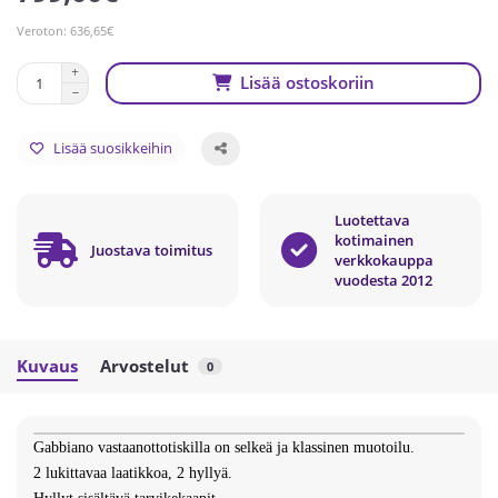
Veroton: 636,65€
Lisää ostoskoriin
Lisää suosikkeihin
Luotettava
kotimainen
Juostava toimitus
verkkokauppa
vuodesta 2012
Kuvaus
Arvostelut
0
Gabbiano vastaanottotiskilla on selkeä ja klassinen muotoilu.
2 lukittavaa laatikkoa, 2 hyllyä.