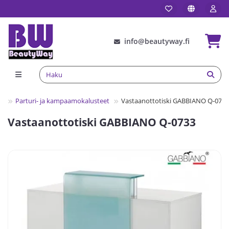
info@beautyway.fi
Parturi- ja kampaamokalusteet
Vastaanottotiski GABBIANO Q-0733
Vastaanottotiski GABBIANO Q-0733