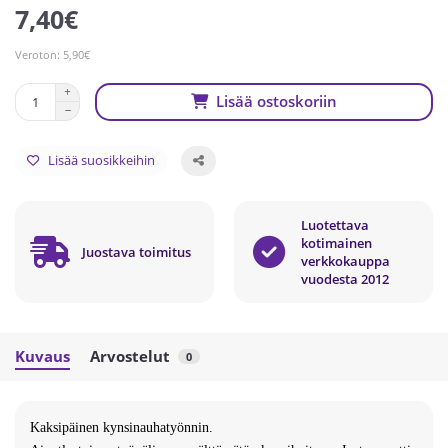
7,40€
Veroton: 5,90€
Lisää ostoskoriin
Lisää suosikkeihin
Luotettava
kotimainen
Juostava toimitus
verkkokauppa
vuodesta 2012
Kuvaus
Arvostelut
0
Kaksipäinen kynsinauhatyönnin.