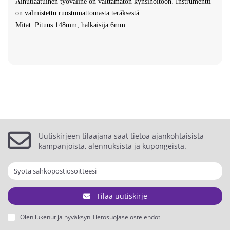
Ainutlaatuinen työväline on välttämätön kynsihoitoon. Instrumentti
on valmistettu ruostumattomasta teräksestä.
Mitat: Pituus 148mm, halkaisija 6mm.
Uutiskirjeen tilaajana saat tietoa ajankohtaisista
kampanjoista, alennuksista ja kupongeista.
Tilaa uutiskirje
Olen lukenut ja hyväksyn
Tietosuojaseloste
ehdot