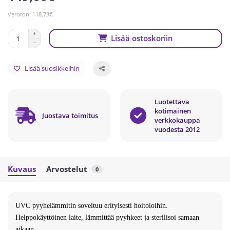
Veroton: 118,73€
Lisää ostoskoriin
Lisää suosikkeihin
Luotettava
kotimainen
Juostava toimitus
verkkokauppa
vuodesta 2012
Kuvaus
Arvostelut
0
UVC pyyhelämmitin soveltuu erityisesti hoitoloihin.
Helppokäyttöinen laite, lämmittää pyyhkeet ja sterilisoi samaan
aikaan.