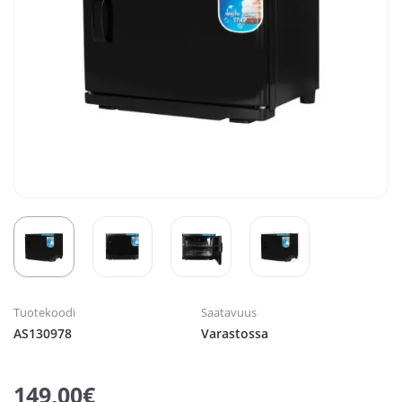
Tuotekoodi
Saatavuus
AS130978
Varastossa
149,00€