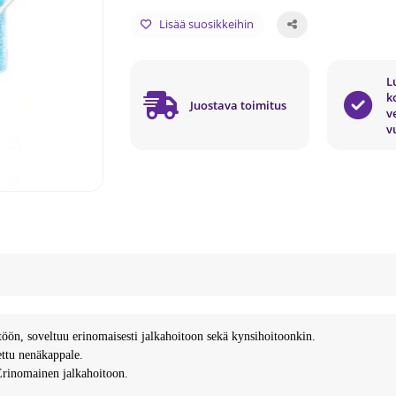
Lisää suosikkeihin
L
k
Juostava toimitus
v
v
töön, soveltuu erinomaisesti jalkahoitoon sekä kynsihoitoonkin.
ettu nenäkappale.
Erinomainen jalkahoitoon.