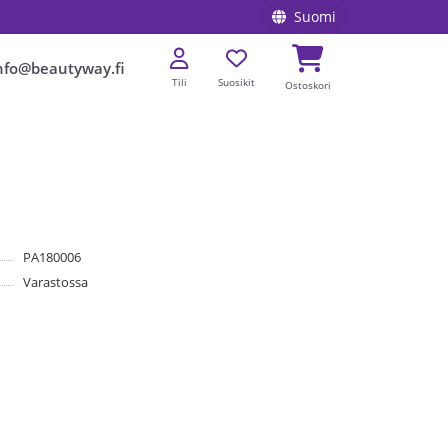
Suomi
nfo@beautyway.fi
Tili
Suosikit
Ostoskori
PA180006
Varastossa