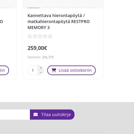
Kannettava hierontapöytä /
Kannetta
RO
matkahierontapöytä RESTPRO
WHITE
MEMORY 3
259,00€
179,00€
Veroton: 206,37€
Veroton: 142
iin
Lisää ostoskoriin
Tilaa uutiskirje