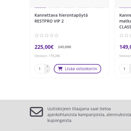
Kannettava hierontapöytä
Kanne
RESTPRO VIP 2
matka
CLASS
225,00€
149,
245,00€
Veroton: 179,28€
Veroton
Lisää ostoskoriin
Uutiskirjeen tilaajana saat tietoa
ajankohtaisista kampanjoista, alennuksista
kupongeista.