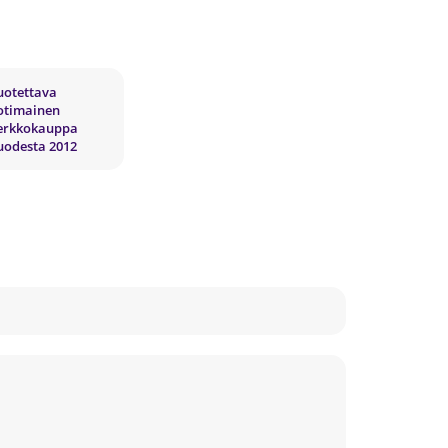
uotettava
otimainen
erkkokauppa
uodesta 2012