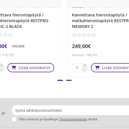
ttava hierontapöytä /
Kannettava hierontapöytä /
hierontapöytä RESTPRO
matkahierontapöytä RESTP
IC-2 BLACK
MEMORY 2
00€
249,00€
189,00€
: 118,73€
Veroton: 198,41€
Lisää ostoskoriin
Lisää ostoskor
 ja
Olen lukenut ja hyväksyn
Tietosuojaseloste
ehdot