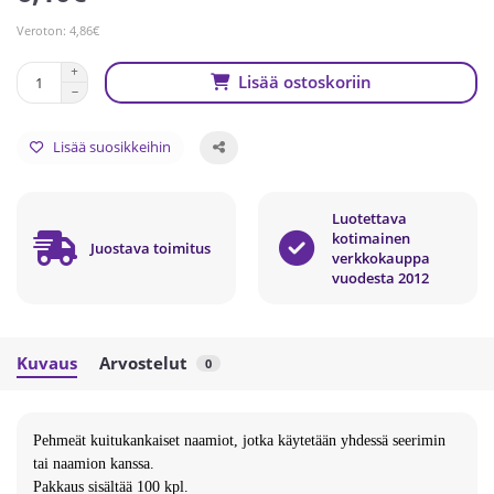
Veroton: 4,86€
Lisää ostoskoriin
Lisää suosikkeihin
Luotettava
kotimainen
Juostava toimitus
verkkokauppa
vuodesta 2012
Kuvaus
Arvostelut
0
Pehmeät kuitukankaiset naamiot, jotka käytetään yhdessä seerimin
tai naamion kanssa.
Pakkaus sisältää 100 kpl.