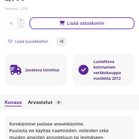
Veroton: 2,31€
Lisää ostoskoriin
Lisää suosikkeihin
Luotettava
kotimainen
Juostava toimitus
verkkokauppa
vuodesta 2012
Kuvaus
Arvostelut
0
Kertakäyttöiset puulastat ammattikäyttöön.
uulasta voi käyttää naamioiden,
voiteiden sekä
P
muiden
aineiden annosteluun tai levitykseen.