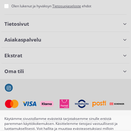
Olen lukenut ja hyväksyn
Tietosuojaseloste
ehdot
Tietosivut
Asiakaspalvelu
Ekstrat
Oma tili
Käytämme sivustollamme evästeitä tarjotaksemme sinulle entistä
BeautyWay – laadukkaita ja hyödyllisiä tuotteita ©2026
paremman käyttökokemuksen. Käsittelemme tietojasi vastuullisesti ja
luottamuksellisesti. Voit hallita ja muuttaa evästeasetuksiasi milloin