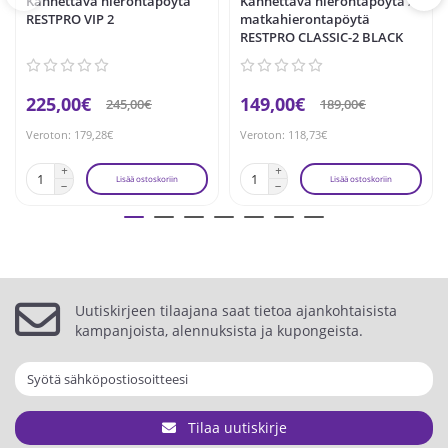
Kannettava hierontapöytä
Kannettava hierontapöytä /
RESTPRO VIP 2
matkahierontapöytä
RESTPRO CLASSIC-2 BLACK
225,00€
149,00€
245,00€
189,00€
Veroton: 179,28€
Veroton: 118,73€
Lisää ostoskoriin
Lisää ostoskoriin
Uutiskirjeen tilaajana saat tietoa ajankohtaisista
kampanjoista, alennuksista ja kupongeista.
Tilaa uutiskirje