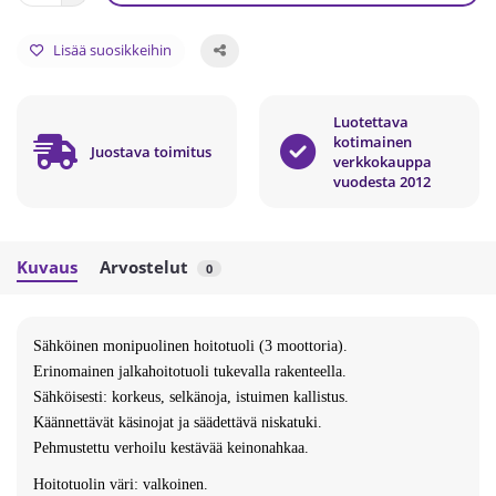
Lisää suosikkeihin
Luotettava
kotimainen
Juostava toimitus
verkkokauppa
vuodesta 2012
Kuvaus
Arvostelut
0
Sähköinen monipuolinen hoitotuoli (3 moottoria).
Erinomainen jalkahoitotuoli tukevalla rakenteella.
Sähköisesti: korkeus, selkänoja, istuimen kallistus.
Käännettävät käsinojat ja säädettävä niskatuki.
Pehmustettu verhoilu kestävää keinonahkaa.
Hoitotuolin väri: valkoinen.