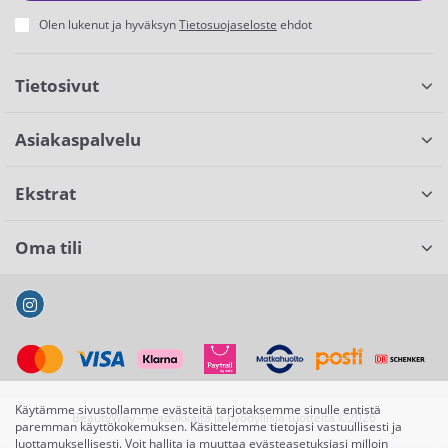
Olen lukenut ja hyväksyn
Tietosuojaseloste
ehdot
Tietosivut
Asiakaspalvelu
Ekstrat
Oma tili
Käytämme sivustollamme evästeitä tarjotaksemme sinulle entistä
BeautyWay – laadukkaita ja hyödyllisiä tuotteita ©2026
paremman käyttökokemuksen. Käsittelemme tietojasi vastuullisesti ja
luottamuksellisesti. Voit hallita ja muuttaa evästeasetuksiasi milloin