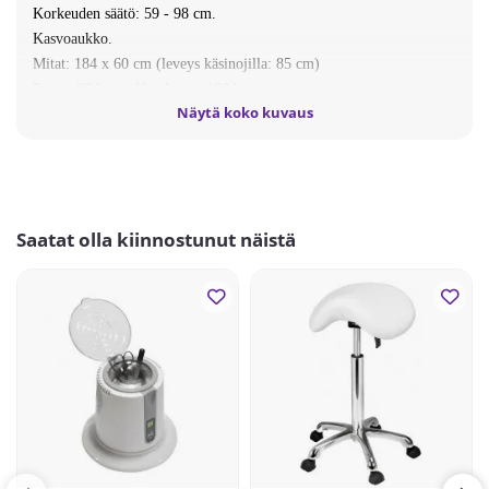
Korkeuden säätö: 59 - 98 cm.
Kasvoaukko.
Mitat: 184 x 60 cm (leveys käsinojilla: 85 cm)
Paino: 88 kg (pakkauksessa 100 kg)
Näytä koko kuvaus
Max paino: 180 kg.
Valmistajan takuu 12 kk.
Toimitusaika 1-2 viikkoa.
Saatat olla kiinnostunut näistä