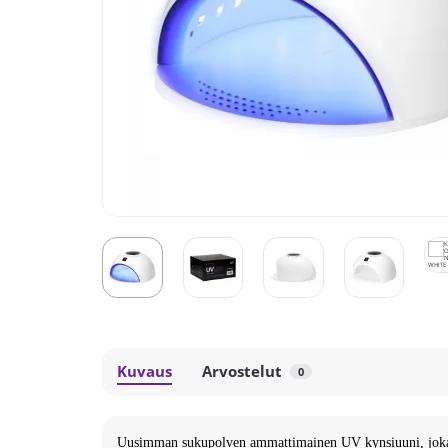
Kuvaus
Arvostelut
0
Uusimman sukupolven ammattimainen UV kynsiuuni, joka kov