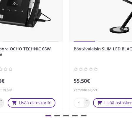
ipora OCHO TECHNIC 65W
Pöytävalaisin SLIM LED BLA
A
5€
55,50€
: 79,64€
Veroton: 44,22€
Lisää ostoskoriin
Lisää ostoskor