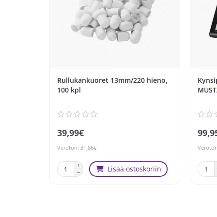
Rullukankuoret 13mm/220 hieno,
Kyns
100 kpl
MUST
39,99€
99,9
Veroton: 31,86€
Veroton
Lisää ostoskoriin