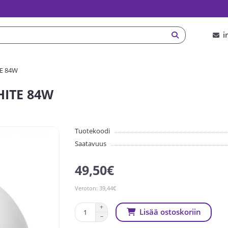
i
TE 84W
HITE 84W
Tuotekoodi
Saatavuus
49,50€
Veroton: 39,44€
Lisää ostoskoriin