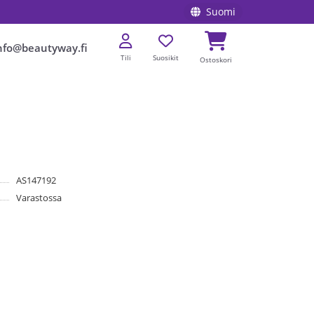
Suomi
nfo@beautyway.fi
Tili
Suosikit
Ostoskori
AS147192
Varastossa