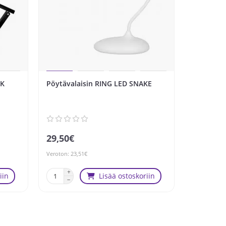
CK
Pöytävalaisin RING LED SNAKE
Kynsipöyt
29,50€
449,00€
Veroton: 23,51€
Veroton: 357
iin
Lisää ostoskoriin