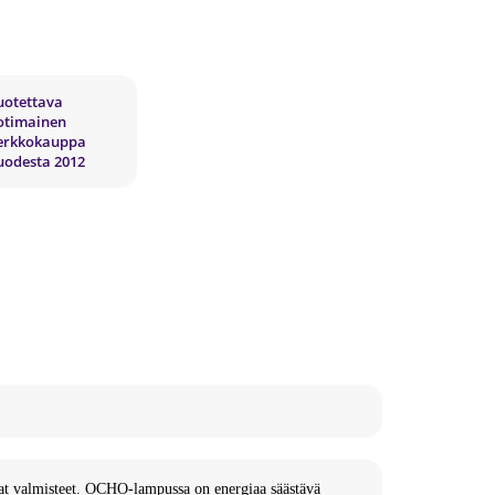
uotettava
otimainen
erkkokauppa
uodesta 2012
vat valmisteet. OCHO-
lampussa on energiaa säästävä