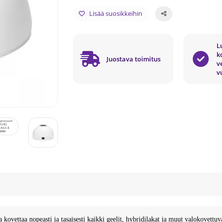
Lisää suosikkeihin
L
k
Juostava toimitus
v
v
ettaa nopeasti ja tasaisesti kaikki geelit, hybridilakat ja muut valokovettu