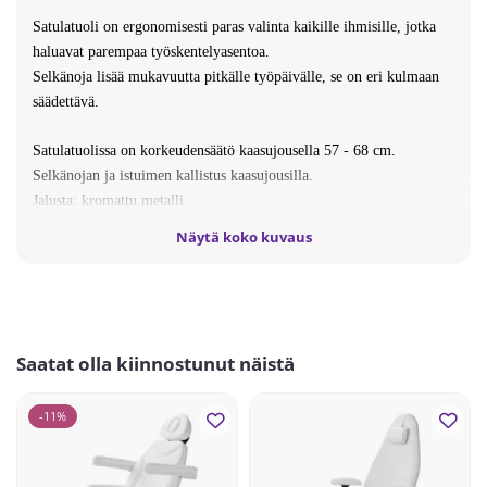
Satulatuoli on ergonomisesti paras valinta kaikille ihmisille, jotka
haluavat parempaa työskentelyasentoa.
Selkänoja lisää mukavuutta pitkälle työpäivälle, se on eri kulmaan
säädettävä.
Satulatuolissa on korkeudensäätö kaasujousella 57 - 68 cm.
Selkänojan ja istuimen kallistus kaasujousilla.
Jalusta: kromattu metalli.
Väri: musta.
Näytä koko kuvaus
Satulatuolit toimitetaan osina. Helppo koota!
Mitat pakkauksessa: 49,5 x 22 x 49,5 cm.
Paino: 7 Kg.
Toimitusaika: 2-6 arkipäivää.
Saatat olla kiinnostunut näistä
-11%