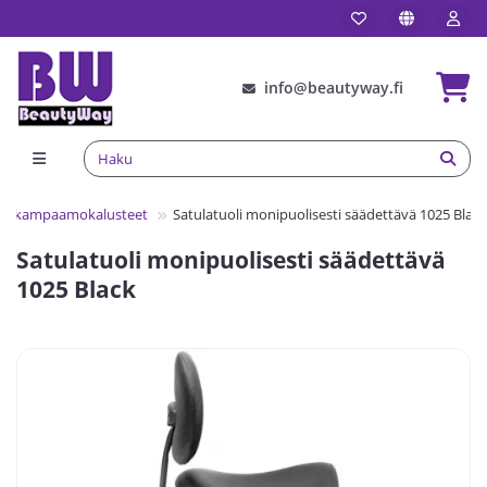
info@beautyway.fi
- ja kampaamokalusteet
Satulatuoli monipuolisesti säädettävä 1025 Black
Satulatuoli monipuolisesti säädettävä
1025 Black