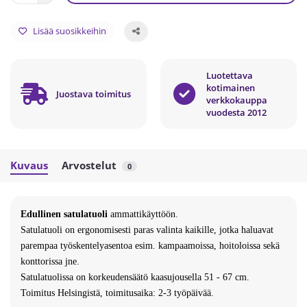
Lisää suosikkeihin
Luotettava
kotimainen
Juostava toimitus
verkkokauppa
vuodesta 2012
Kuvaus
Arvostelut
0
Edullinen satulatuoli
ammattikäyttöön.
Satulatuoli on ergonomisesti paras valinta kaikille, jotka haluavat
parempaa työskentelyasentoa esim. kampaamoissa, hoitoloissa sekä
konttorissa jne.
Satulatuolissa on korkeudensäätö kaasujousella 51 - 67 cm.
Toimitus Helsingistä, toimitusaika: 2-3 työpäivää.