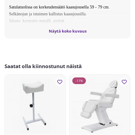
Satulatuolissa on korkeudensäätö kaasujousella 59 - 79 cm.
Selkänojan ja istuimen kallistus kaasujousilla.
Jalusta: kromattu metalli, pyörät.
Väri: valkoinen ( kestävä helposti puhdistettava keinonahka )
Näytä koko kuvaus
Satulatuoli toimitetaan osina.
Mitat pakkauksessa: 58 x 28 x 59 cm
Paino: 9,3 Kg ( pakkauksessa 11,2 kg)
Toimitusaika: 2-3 työpäivää.
Saatat olla kiinnostunut näistä
-11%