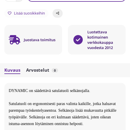
Lisää suosikkeihin
Luotettava
kotimainen
Juostava toimitus
verkkokauppa
vuodesta 2012
Kuvaus
Arvostelut
0
DYNAMIC on säädettävä satulatuoli selkänojalla.
Satulatuoli on ergonomisesti paras valinta kaikille, jotka haluavat
parempaa työskentelyasentoa. Selkänoja lisää mukavuutta pitkälle
työpäivälle. Selkänoja on eri kulmaan säädettävä, joten oikean
istuma-asennon löytäminen onnistuu helposti.