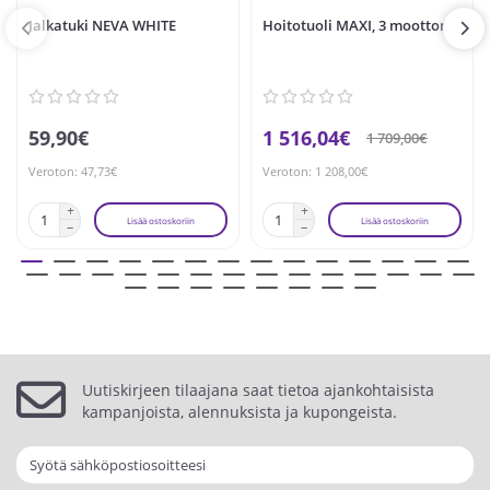
Jalkatuki NEVA WHITE
Hoitotuoli MAXI, 3 moottoria
59,90€
1 516,04€
1 709,00€
Veroton: 47,73€
Veroton: 1 208,00€
Lisää ostoskoriin
Lisää ostoskoriin
Uutiskirjeen tilaajana saat tietoa ajankohtaisista
kampanjoista, alennuksista ja kupongeista.