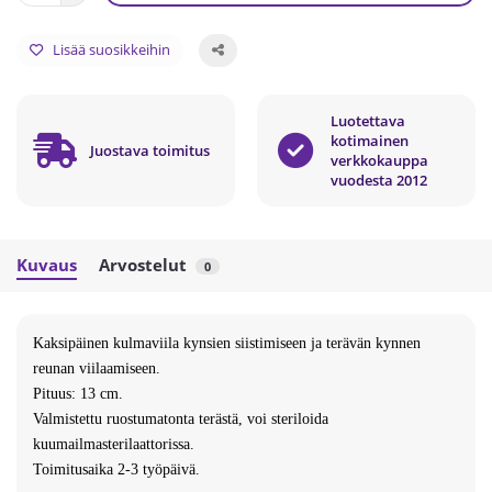
Lisää suosikkeihin
Luotettava
kotimainen
Juostava toimitus
verkkokauppa
vuodesta 2012
Kuvaus
Arvostelut
0
Kaksipäinen kulmaviila kynsien siistimiseen ja terävän kynnen
reunan viilaamiseen.
Pituus: 13 cm.
Valmistettu ruostumatonta terästä, voi steriloida
kuumailmasterilaattorissa.
Toimitusaika 2-3 työpäivä.